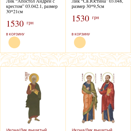
Лик “Апостол Андрей с
Лик “Св.Юстина” 03.048,
крестом” 03.042.1, размер
размер 30*9,5см
30*21см
1530
грн
1530
грн
В КОРЗИНУ
В КОРЗИНУ
Икона/Лик вышитый
Икона/Лик вышитый