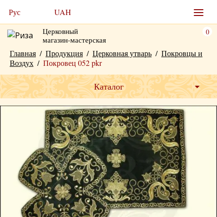
Рус
UAH
Церковный
0
магазин-мастерская
Главная
/
Продукция
/
Церковная утварь
/
Покровцы и
Воздух
/
Покровец 052 pkr
Каталог