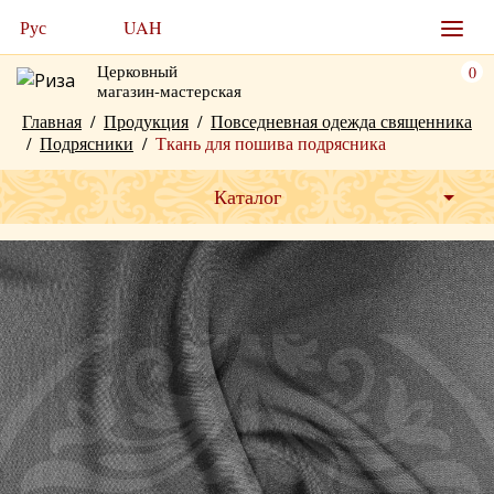
Рус
UAH
Церковный
0
магазин-мастерская
Главная
/
Продукция
/
Повседневная одежда священника
/
Подрясники
/
Ткань для пошива подрясника
Каталог